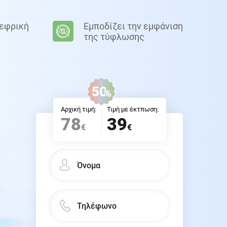
νεφρική
Εμποδίζει την εμφάνιση
της τύφλωσης
50
%
Αρχική τιμή:
Τιμή με έκτπωση:
78
39
€
€