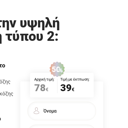
την υψηλή
 τύπου 2:
το
50
%
Αρχική τιμή:
Τιμή με έκτπωση:
κόζης
78
39
€
€
υκόζης
υ